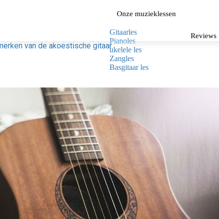
Onze muzieklessen
Gitaarles
Reviews
Pianoles
merken van de akoestische gitaar
ukelele les
Zangles
Basgitaar les