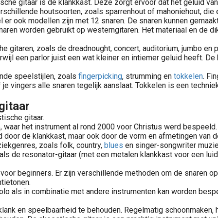
sche gitaar is de klankkast. Deze zorgt ervoor dat het geluid va
schillende houtsoorten, zoals sparrenhout of mahoniehout, die el
 er ook modellen zijn met 12 snaren. De snaren kunnen gemaakt zij
l snaren worden gebruikt op westerngitaren. Het materiaal en de 
e gitaren, zoals de dreadnought, concert, auditorium, jumbo en p
erwijl een parlor juist een wat kleiner en intiemer geluid heeft.
ende speelstijlen, zoals
fingerpicking
, strumming en
tokkelen
. Fi
 je vingers alle snaren tegelijk aanslaat. Tokkelen is een technie
gitaar
ische gitaar.
e, waar het instrument al rond 2000 voor Christus werd bespeeld.
ld door de klankkast, maar ook door de vorm en afmetingen van d
iekgenres, zoals folk, country,
blues
en singer-songwriter muzie
oals de resonator-gitaar (met een metalen klankkast voor een lui
 voor beginners. Er zijn verschillende methoden om de snaren op 
tietonen.
solo als in combinatie met andere instrumenten kan worden bespee
 klank en speelbaarheid te behouden. Regelmatig schoonmaken, h