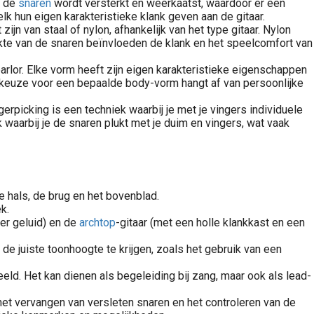
n de
snaren
wordt versterkt en weerkaatst, waardoor er een
k hun eigen karakteristieke klank geven aan de gitaar.
n van staal of nylon, afhankelijk van het type gitaar. Nylon
dikte van de snaren beïnvloeden de klank en het speelcomfort van
arlor. Elke vorm heeft zijn eigen karakteristieke eigenschappen
 De keuze voor een bepaalde body-vorm hangt af van persoonlijke
ngerpicking is een techniek waarbij je met je vingers individuele
k waarbij je de snaren plukt met je duim en vingers, wat vaak
e hals, de brug en het bovenblad.
k.
der geluid) en de
archtop
-gitaar (met een holle klankkast en een
de juiste toonhoogte te krijgen, zoals het gebruik van een
ld. Het kan dienen als begeleiding bij zang, maar ook als lead-
et vervangen van versleten snaren en het controleren van de