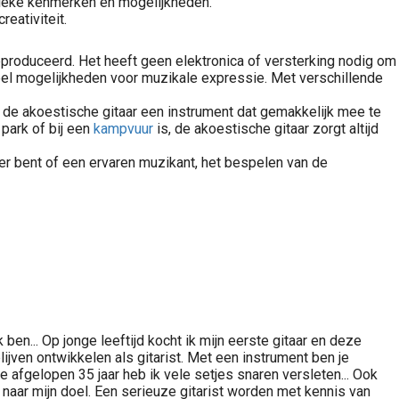
unieke kenmerken en mogelijkheden.
eativiteit.
geproduceerd. Het heeft geen elektronica of versterking nodig om
veel mogelijkheden voor muzikale expressie. Met verschillende
s de akoestische gitaar een instrument dat gemakkelijk mee te
t park of bij een
kampvuur
is, de akoestische gitaar zorgt altijd
ner bent of een ervaren muzikant, het bespelen van de
en... Op jonge leeftijd kocht ik mijn eerste gitaar en deze
jven ontwikkelen als gitarist. Met een instrument ben je
e afgelopen 35 jaar heb ik vele setjes snaren versleten... Ook
 naar mijn doel. Een serieuze gitarist worden met kennis van