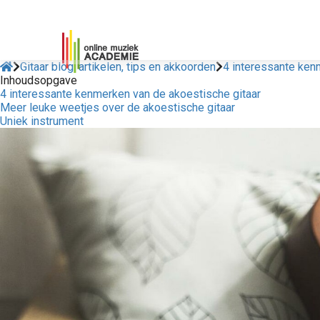
Gitaar blog: artikelen, tips en akkoorden
4 interessante ken
Inhoudsopgave
4 interessante kenmerken van de akoestische gitaar
Meer leuke weetjes over de akoestische gitaar
Uniek instrument