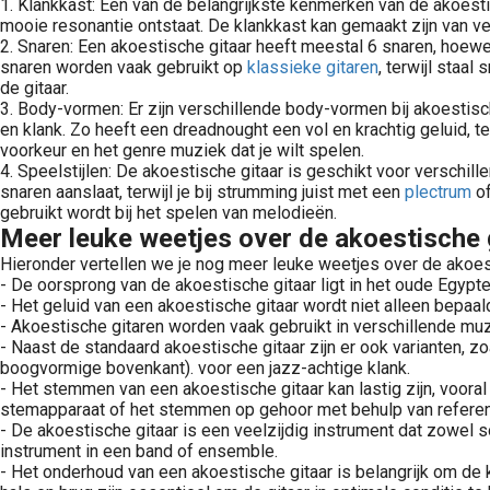
1. Klankkast: Een van de belangrijkste kenmerken van de akoesti
mooie resonantie ontstaat. De klankkast kan gemaakt zijn van ver
2. Snaren: Een akoestische gitaar heeft meestal 6 snaren, hoewel
snaren worden vaak gebruikt op
klassieke gitaren
, terwijl staa
de gitaar.
3. Body-vormen: Er zijn verschillende body-vormen bij akoestisch
en klank. Zo heeft een dreadnought een vol en krachtig geluid, t
voorkeur en het genre muziek dat je wilt spelen.
4. Speelstijlen: De akoestische gitaar is geschikt voor verschill
snaren aanslaat, terwijl je bij strumming juist met een
plectrum
of
gebruikt wordt bij het spelen van melodieën.
Meer leuke weetjes over de akoestische 
Hieronder vertellen we je nog meer leuke weetjes over de akoest
- De oorsprong van de akoestische gitaar ligt in het oude Egypt
- Het geluid van een akoestische gitaar wordt niet alleen bepaa
- Akoestische gitaren worden vaak gebruikt in verschillende muz
- Naast de standaard akoestische gitaar zijn er ook varianten, z
boogvormige bovenkant). voor een jazz-achtige klank.
- Het stemmen van een akoestische gitaar kan lastig zijn, vooral
stemapparaat of het stemmen op gehoor met behulp van referen
- De akoestische gitaar is een veelzijdig instrument dat zowel 
instrument in een band of ensemble.
- Het onderhoud van een akoestische gitaar is belangrijk om de