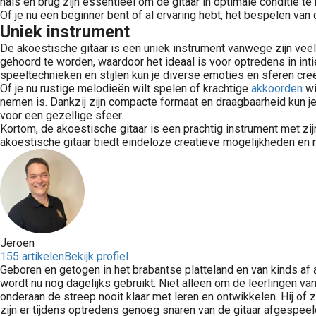
hals en brug zijn essentieel om de gitaar in optimale conditie 
Of je nu een beginner bent of al ervaring hebt, het bespelen van 
Uniek instrument
De akoestische gitaar is een uniek instrument vanwege zijn veel
gehoord te worden, waardoor het ideaal is voor optredens in int
speeltechnieken en stijlen kun je diverse emoties en sferen cre
Of je nu rustige melodieën wilt spelen of krachtige
akkoorden
wi
nemen is. Dankzij zijn compacte formaat en draagbaarheid kun je
voor een gezellige sfeer.
Kortom, de akoestische gitaar is een prachtig instrument met zi
akoestische gitaar biedt eindeloze creatieve mogelijkheden en m
Jeroen
155 artikelen
Bekijk profiel
Geboren en getogen in het brabantse platteland en van kinds af a
wordt nu nog dagelijks gebruikt. Niet alleen om de leerlingen v
onderaan de streep nooit klaar met leren en ontwikkelen. Hij of z
zijn er tijdens optredens genoeg snaren van de gitaar afgespeel