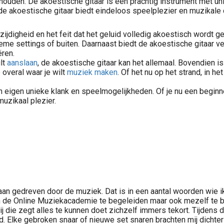
te houden. De akoestische gitaar is een prachtig instrument met 
de akoestische gitaar biedt eindeloos speelplezier en muzikale cr
zijdigheid en het feit dat het geluid volledig akoestisch wordt 
ieme settings of buiten. Daarnaast biedt de akoestische gitaar 
ëren.
lt
aanslaan
, de akoestische gitaar kan het allemaal. Bovendien i
 overal waar je wilt
muziek maken
. Of het nu op het strand, in he
jn eigen unieke klank en speelmogelijkheden. Of je nu een begin
uzikaal plezier.
an gedreven door de muziek. Dat is in een aantal woorden wie ik b
an de Online Muziekacademie te begeleiden maar ook mezelf te bli
ij die zegt alles te kunnen doet zichzelf immers tekort. Tijdens d
d. Elke gebroken snaar of nieuwe set snaren brachten mij dichter