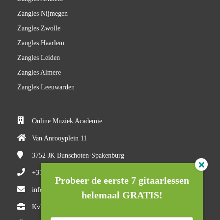
Zangles Nijmegen
Zangles Zwolle
Zangles Haarlem
Zangles Leiden
Zangles Almere
Zangles Leeuwarden
Online Muziek Academie
Van Anrooyplein 11
3752 JK
Bunschoten-Spakenburg
+31(0)618710527
Probeer de eerste 7 gitaarlessen
info@onlinemuziekacademie.nl
helemaal GRATIS!
KvK nummer: 84983205