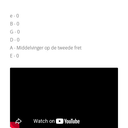
e - 0
B - 0
G - 0
D - 0
A - Middelvinger op de tweede fret
E - 0