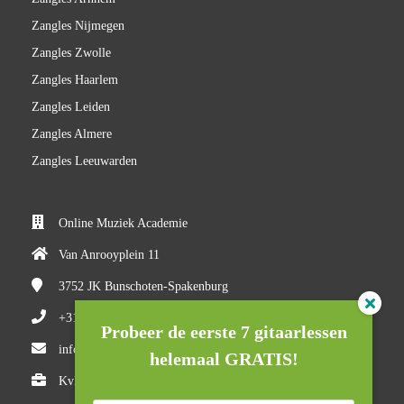
Zangles Nijmegen
Zangles Zwolle
Zangles Haarlem
Zangles Leiden
Zangles Almere
Zangles Leeuwarden
Online Muziek Academie
Van Anrooyplein 11
3752 JK
Bunschoten-Spakenburg
+31(0)618710527
Probeer de eerste 7 gitaarlessen
info@onlinemuziekacademie.nl
helemaal GRATIS!
KvK nummer: 84983205