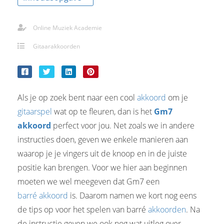
Online Muziek Academie
Gitaarakkoorden
Als je op zoek bent naar een cool
akkoord
om je
gitaarspel
wat op te fleuren, dan is het
Gm7
akkoord
perfect voor jou. Net zoals we in andere
instructies doen, geven we enkele manieren aan
waarop je je vingers uit de knoop en in de juiste
positie kan brengen. Voor we hier aan beginnen
moeten we wel meegeven dat Gm7 een
barré akkoord
is. Daarom namen we kort nog eens
de tips op voor het spelen van barré
akkoorden
. Na
de instructie geven we ook nog wat uitleg over