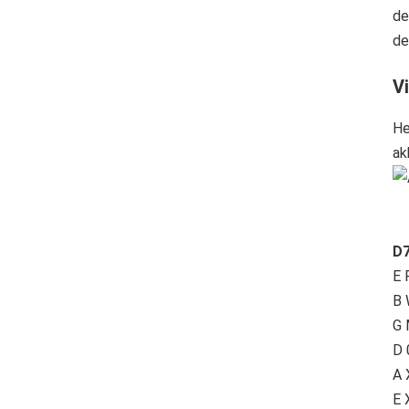
de
de
V
He
ak
D7
E 
B 
G 
D 
A 
E 