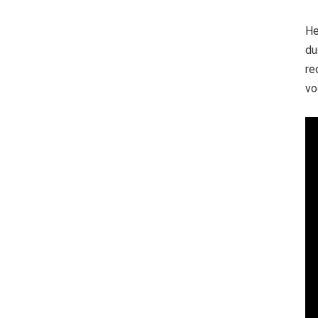
He
du
re
vo