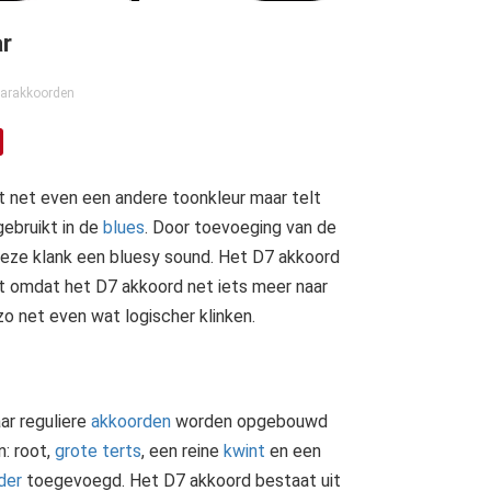
ar
aarakkoorden
ft net even een andere toonkleur maar telt
gebruikt in de
blues
. Door toevoeging van de
 deze klank een bluesy sound. Het D7 akkoord
 dit omdat het D7 akkoord net iets meer naar
zo net even wat logischer klinken.
r reguliere
akkoorden
worden opgebouwd
: root,
grote terts
, een reine
kwint
en een
der
toegevoegd. Het D7 akkoord bestaat uit