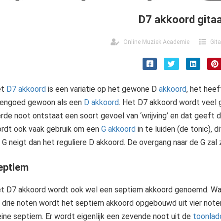
D7 akkoord gita
Online Muziek Academie
Git
et
D7 akkoord
is een variatie op het gewone D
akkoord
, het hee
engoed gewoon als een
D akkoord
. Het D7 akkoord wordt veel 
erde noot ontstaat een soort gevoel van ‘wrijving’ en dat geeft
rdt ook vaak gebruik om een
G akkoord
in te luiden (de tonic),
 G neigt dan het reguliere D akkoord. De overgang naar de G zal 
eptiem
t D7 akkoord wordt ook wel een septiem akkoord genoemd. Waa
t drie noten wordt het septiem akkoord opgebouwd uit vier noten
eine septiem. Er wordt eigenlijk een zevende noot uit de
toonlad