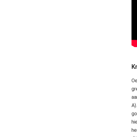
Kr
Oe
gr
aa
A)
go
hi
he