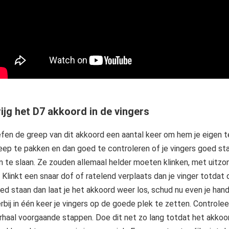
ijg het D7 akkoord in de vingers
fen de greep van dit akkoord een aantal keer om hem je eigen 
eep te pakken en dan goed te controleren of je vingers goed sta
n te slaan. Ze zouden allemaal helder moeten klinken, met uitz
. Klinkt een snaar dof of ratelend verplaats dan je vinger totdat d
ed staan dan laat je het akkoord weer los, schud nu even je han
erbij in één keer je vingers op de goede plek te zetten. Controlee
rhaal voorgaande stappen. Doe dit net zo lang totdat het akkoord 