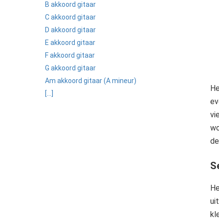
B akkoord gitaar
C akkoord gitaar
D akkoord gitaar
E akkoord gitaar
F akkoord gitaar
G akkoord gitaar
Am akkoord gitaar (A mineur)
H
[...]
ev
vi
wo
de
S
He
ui
kl