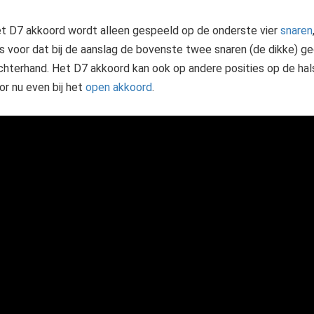
t D7 akkoord wordt alleen gespeeld op de onderste vier
snaren
s voor dat bij de aanslag de bovenste twee snaren (de dikke) 
chterhand. Het D7 akkoord kan ook op andere posities op de ha
or nu even bij het
open akkoord
.