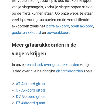
aanvoelen. Een goede tip is ook het kort knippen
van je vingernagels, zodat je vingertoppen stevig
op de frets kunnen staan. Op onze website staan
veel tips voor gitaarspelen en de verschillende
akkoorden zoals het
barré akkoord
,
open akkoord
,
gesloten akkoord
en
powerakkoord
.
Meer gitaarakkoorden in de
vingers krijgen
In onze
kennisbank over gitaarakkoorden
vind je
uitleg over alle belangrijke
gitaarakkoorden
zoals:
✓
A7 Akkoord gitaar
✓
C7 Akkoord gitaar
✓
D7 Akkoord gitaar
✓
E7 Akkoord gitaar