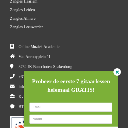
Zangles Haarlem
Zangles Leiden
Zangles Almere
Zangles Leeuwarden
Online Muziek Academie
Van Anrooyplein 11
3752 JK
Bunschoten-Spakenburg
+31(0)618710527
Probeer de eerste 7 gitaarlessen
info@onlinemuziekacademie.nl
helemaal GRATIS!
KvK nummer: 84983205
BTW nummer: NL8634.521.52.B01